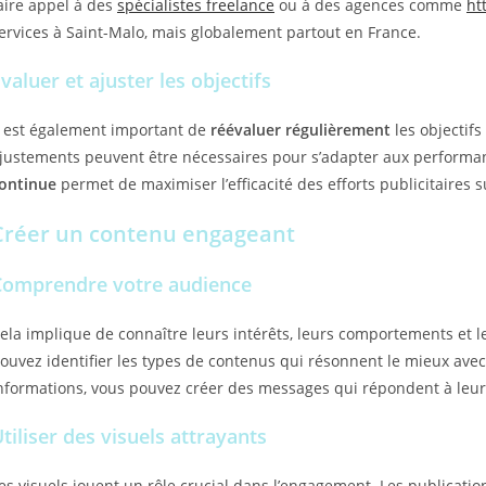
aire appel à des
spécialistes freelance
ou à des agences comme
ht
ervices à Saint-Malo, mais globalement partout en France.
valuer et ajuster les objectifs
l est également important de
réévaluer régulièrement
les objectif
justements peuvent être nécessaires pour s’adapter aux performan
ontinue
permet de maximiser l’efficacité des efforts publicitaires s
Créer un contenu engageant
Comprendre votre audience
ela implique de connaître leurs intérêts, leurs comportements et le
ouvez identifier les types de contenus qui résonnent le mieux avec 
nformations, vous pouvez créer des messages qui répondent à leurs 
tiliser des visuels attrayants
es visuels jouent un rôle crucial dans l’engagement. Les publicati