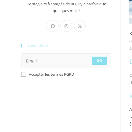
De stagiaire à chargée de RH, il y a parfois que
quelques mois !
R
a
Newsletter
a
GO
Accepter les termes RGPD
C
d
I
A
l
ê