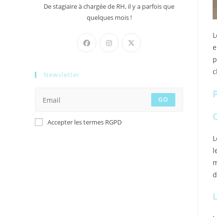
De stagiaire à chargée de RH, il y a parfois que
quelques mois !
L
e
p
c
Newsletter
GO
Q
Accepter les termes RGPD
l
m
d