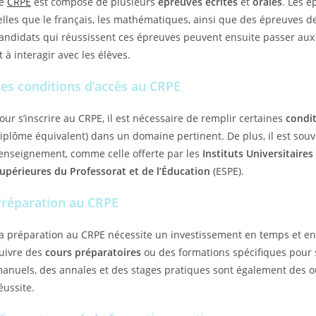
Le
CRPE
est composé de plusieurs
épreuves écrites
et
orales
. Les 
elles que le français, les mathématiques, ainsi que des épreuves de
andidats qui réussissent ces épreuves peuvent ensuite passer aux 
t à interagir avec les élèves.
es conditions d’accès au CRPE
our s’inscrire au CRPE, il est nécessaire de remplir certaines
condi
iplôme équivalent) dans un domaine pertinent. De plus, il est souve
’enseignement, comme celle offerte par les
Instituts Universitaire
upérieures du Professorat et de l’Éducation
(ESPE).
Préparation au CRPE
a préparation au CRPE nécessite un investissement en temps et e
uivre des
cours préparatoires
ou des formations spécifiques pour s
anuels, des annales et des stages pratiques sont également des o
éussite.